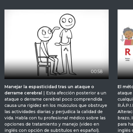
00:58
Manejar la espasticidad tras un ataque o
El méto
derrame cerebral
| Esta afección posterior a un
ataque 
ataque o derrame cerebral poco comprendida
cualqu
causa una rigidez en los músculos que obstruye
R.Á.P.I
las actividades diarias y perjudica la calidad de
A
lterac
vida. Habla con tu profesional médico sobre las
brazo,
I
opciones de tratamiento y manejo (video en
para ha
inglés con opción de subtítulos en español).
inglés 